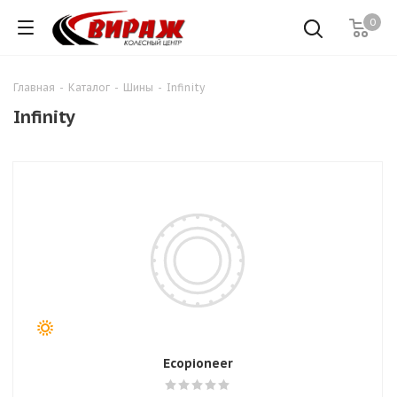
0
Главная
-
Каталог
-
Шины
-
Infinity
Infinity
Ecopioneer