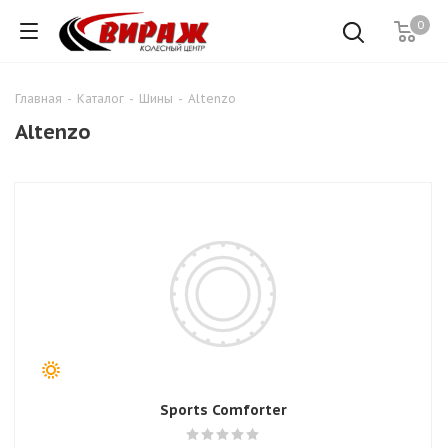
0
Главная
-
Каталог
-
Шины
-
Altenzo
Altenzo
Sports Comforter