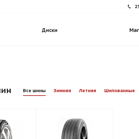
2
Диски
Маг
шин
Все шины
Зимняя
Летняя
Шипованные