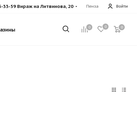
5-33-59 Вираж на Литвинова, 20
Пенза
Войти
0
0
0
азины