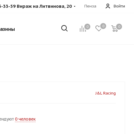
5-33-59 Вираж на Литвинова, 20
Пенза
Войти
0
0
0
азины
J&L Racing
ендуют
0 человек