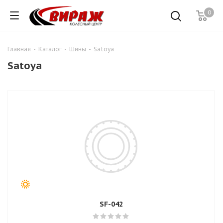
0
Главная
-
Каталог
-
Шины
-
Satoya
Satoya
SF-042