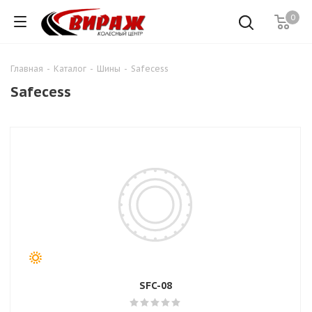
0
Главная
-
Каталог
-
Шины
-
Safecess
Safecess
SFC-08