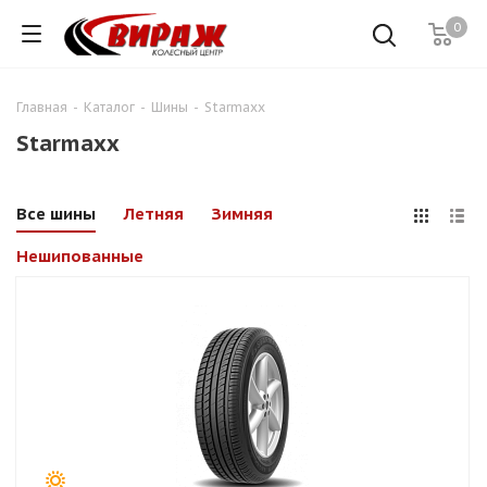
0
Главная
-
Каталог
-
Шины
-
Starmaxx
Starmaxx
Все шины
Летняя
Зимняя
Нешипованные