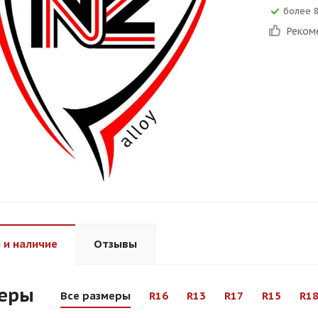
более 
Реком
 и наличие
Отзывы
еры
Все размеры
R16
R13
R17
R15
R1