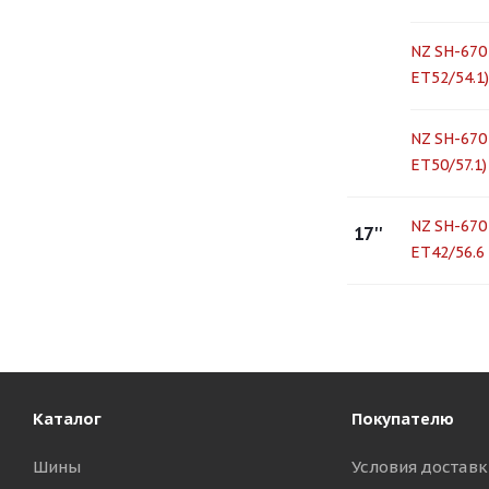
NZ SH-670 
ЕТ52/54.1
NZ SH-670 
ЕТ50/57.1
NZ SH-670
17''
ET42/56.6
Каталог
Покупателю
Шины
Условия доставк