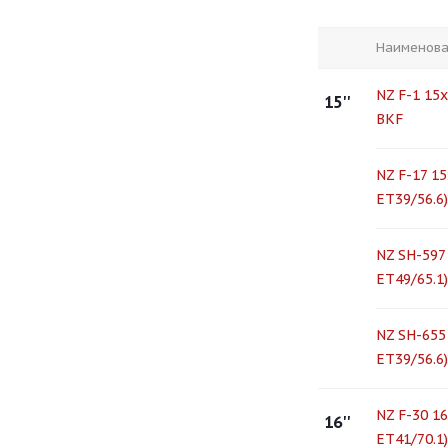
Наименов
NZ F-1 15x
15''
BKF
NZ F-17 15
ET39/56.6
NZ SH-597 
ET49/65.1
NZ SH-655 
ЕТ39/56.6)
NZ F-30 16
16''
ET41/70.1)