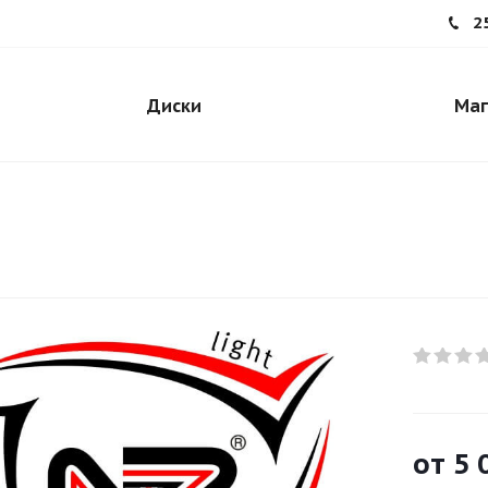
2
Диски
Маг
от
5 