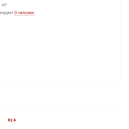
8 шт
ендуют
0 человек
8
R14