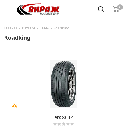
0
Главная
-
Каталог
-
Шины
-
Roadking
Roadking
Argos HP