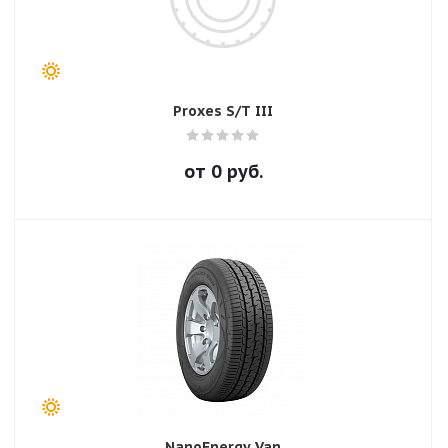
Proxes S/T III
от
0
руб.
NanoEnergy Van