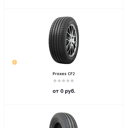
Proxes CF2
от
0
руб.