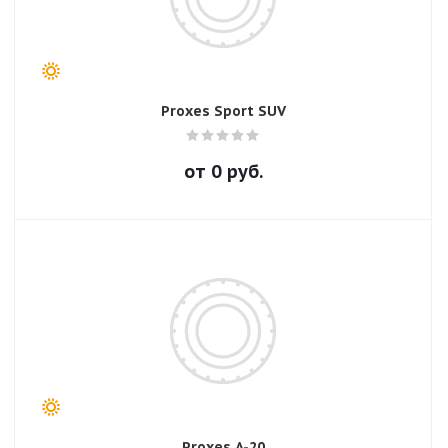
Proxes Sport SUV
от
0
руб.
Proxes A-20