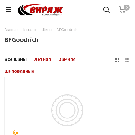
0
Главная
-
Каталог
-
Шины
-
BFGoodrich
BFGoodrich
Все шины
Летняя
Зимняя
Шипованные