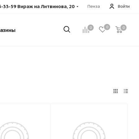
5-33-59 Вираж на Литвинова, 20
Пенза
Войти
0
0
0
азины