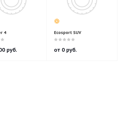
r 4
Ecosport SUV
00
руб.
от
0
руб.