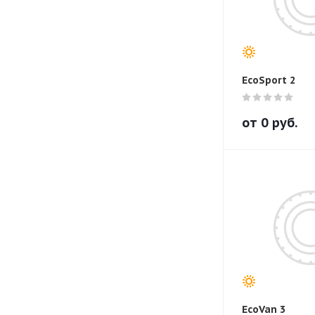
EcoSport 2
от
0
руб.
EcoVan 3