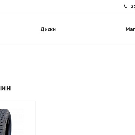
2
Диски
Маг
шин