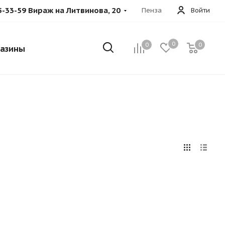
5-33-59 Вираж на Литвинова, 20
Пенза
Войти
0
0
0
азины