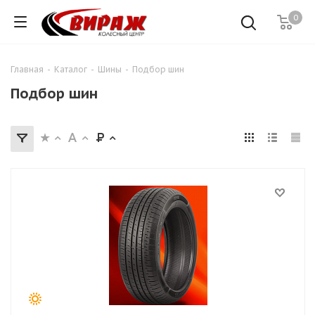
0
Главная
-
Каталог
-
Шины
-
Подбор шин
Подбор шин