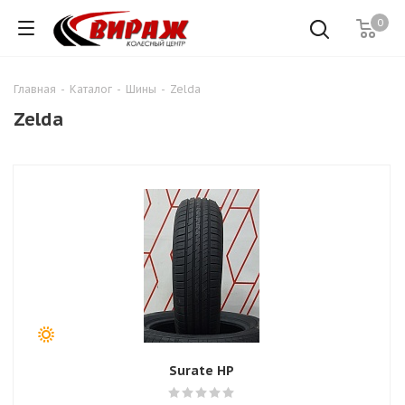
0
Главная
-
Каталог
-
Шины
-
Zelda
Zelda
Surate HP