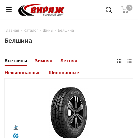
0
Главная
-
Каталог
-
Шины
-
Белшина
Белшина
Все шины
Зимняя
Летняя
Нешипованные
Шипованные