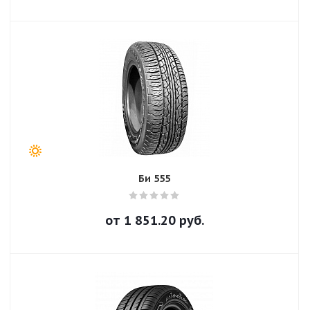
Би 555
от
1 851.20
руб.