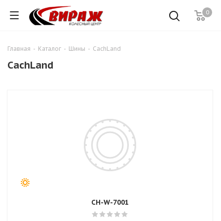
0
Главная
-
Каталог
-
Шины
-
CachLand
CachLand
CH-W-7001