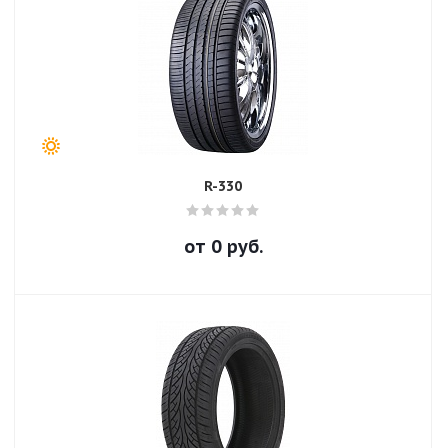
R-330
от
0
руб.