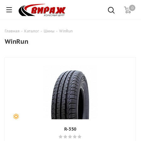
0
Главная
-
Каталог
-
Шины
-
WinRun
WinRun
R-350