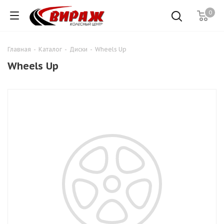
0
Главная
-
Каталог
-
Диски
-
Wheels Up
Wheels Up