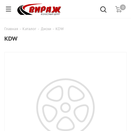
0
Главная
-
Каталог
-
Диски
-
KDW
KDW