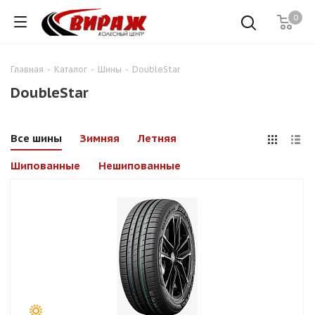
0
Главная
-
Каталог
-
Шины
-
DoubleStar
DoubleStar
Все шины
Зимняя
Летняя
Шипованные
Нешипованные