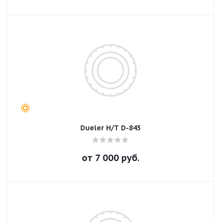
Dueler H/T D-843
от
7 000
руб.