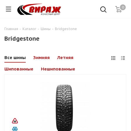
0
Главная
-
Каталог
-
Шины
-
Bridgestone
Bridgestone
Все шины
Зимняя
Летняя
Шипованные
Нешипованные