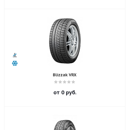
Blizzak VRX
от
0
руб.