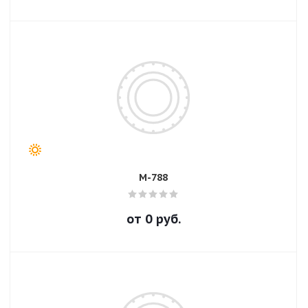
M-788
от
0
руб.