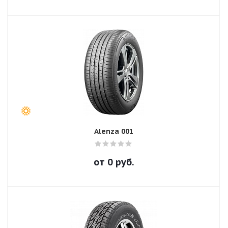
Alenza 001
от
0
руб.