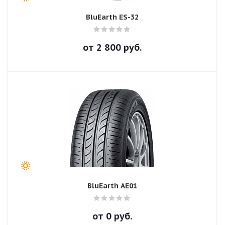
BluEarth ES-32
от
2 800
руб.
BluEarth AE01
от
0
руб.