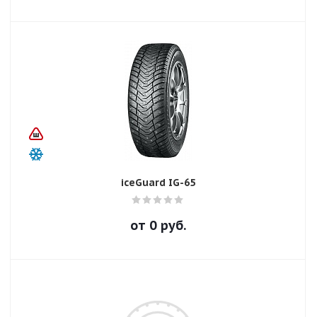
iceGuard IG-65
от
0
руб.