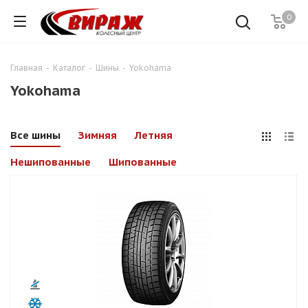
0
Главная
-
Каталог
-
Шины
-
Yokohama
Yokohama
Все шины
Зимняя
Летняя
Нешипованные
Шипованные