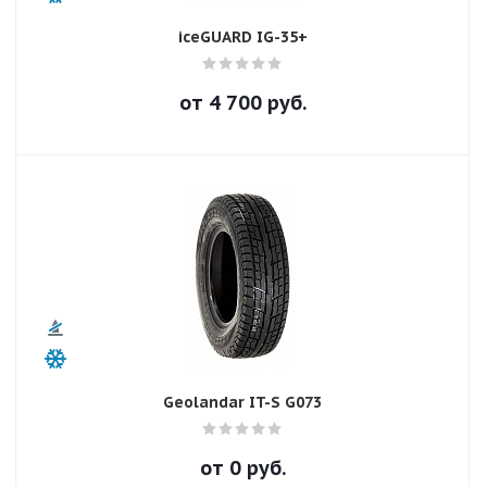
iceGUARD IG-35+
от
4 700
руб.
Geolandar IT-S G073
от
0
руб.