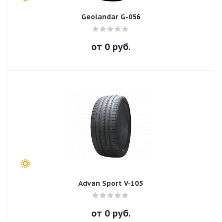
Geolandar G-056
от
0
руб.
Advan Sport V-105
от
0
руб.