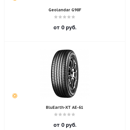
Geolandar G98F
от
0
руб.
BluEarth-XT AE-61
от
0
руб.