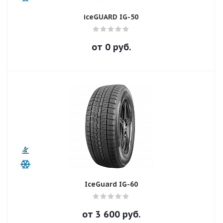
iceGUARD IG-50
от
0
руб.
IceGuard IG-60
от
3 600
руб.