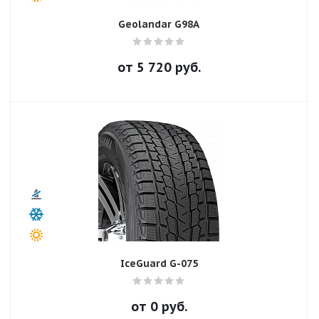
Geolandar G98A
от
5 720
руб.
IceGuard G-075
от
0
руб.