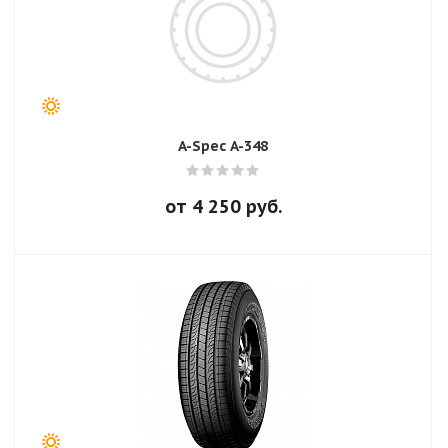
A-Spec A-348
от
4 250
руб.