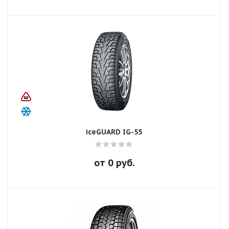
iceGUARD IG-55
от
0
руб.