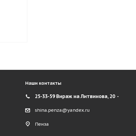
(БК)
Нет в наличии
Нет в нал
0
руб.
3 750
руб.
Наши контакты
25-33-59 Вираж на Литвинова, 20
shina.penza@yandex.ru
Пенза