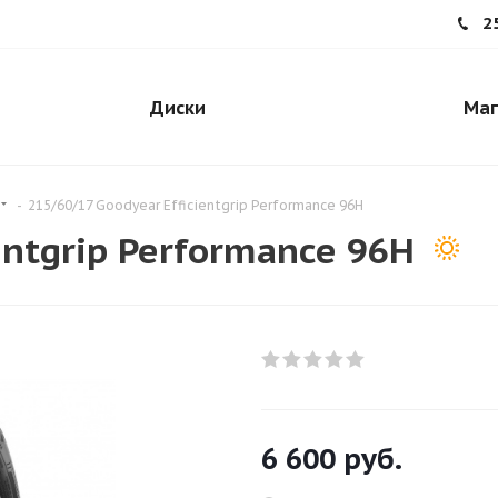
2
Диски
Маг
-
215/60/17 Goodyear Efficientgrip Performance 96H
entgrip Performance 96H
6 600
руб.