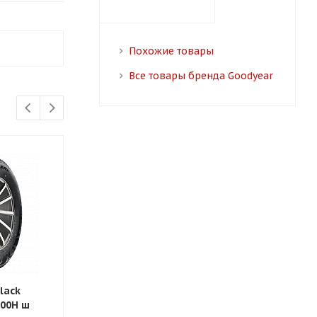
Похожие товары
Все товары бренда Goodyear
lack
215/60/17 Yokohama
195/55/15 Ha
100H ш
Geolandar A/T G-015 96H
85V