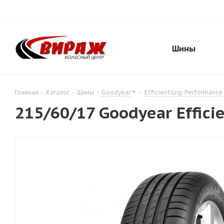
Шины
Главная
-
Каталог
-
Шины
-
Goodyear
-
EfficientGrip Performance
215/60/17 Goodyear Effici