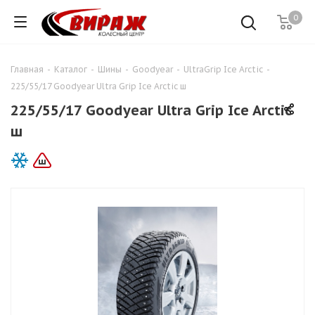
0
Главная
-
Каталог
-
Шины
-
Goodyear
-
UltraGrip Ice Arctic
-
225/55/17 Goodyear Ultra Grip Ice Arctic ш
225/55/17 Goodyear Ultra Grip Ice Arctic
ш