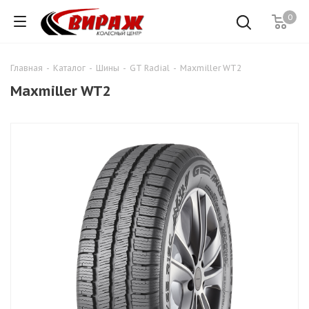
0
Главная
-
Каталог
-
Шины
-
GT Radial
-
Maxmiller WT2
Maxmiller WT2