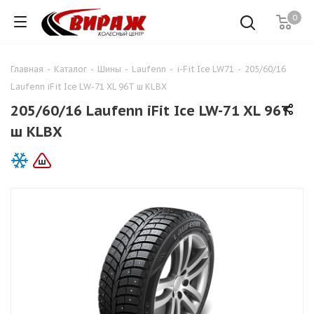
0
Главная
-
Каталог
-
Шины
-
Laufenn
-
i-Fit Ice LW71
-
205/60/16
Laufenn iFit Ice LW-71 XL 96T ш KLBX
205/60/16 Laufenn iFit Ice LW-71 XL 96T
ш KLBX