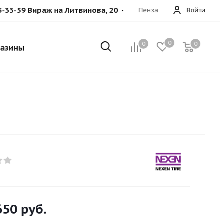
5-33-59 Вираж на Литвинова, 20
Пенза
Войти
0
0
0
азины
650
руб.