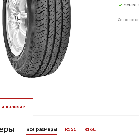
менее 
Сезонност
 и наличие
еры
Все размеры
R15C
R16C