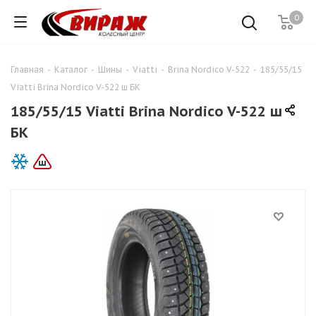
0
Главная
-
Каталог
-
Шины
-
Viatti
-
Brina Nordico V-522
-
185/55/15
Viatti Brina Nordico V-522 ш БК
185/55/15 Viatti Brina Nordico V-522 ш
БК