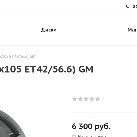
2
Диски
Маг
5x105 ЕT42/56.6) GM
5x105 ЕT42/56.6) GM
6 300
руб.
Нет в наличии