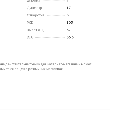
Ширина
7
Диаметр
17
Отверстия
5
PCD
105
Вылет (ET)
57
DIA
56.6
ена действительна только для интернет-магазина и может
личаться от цен в розничных магазинах