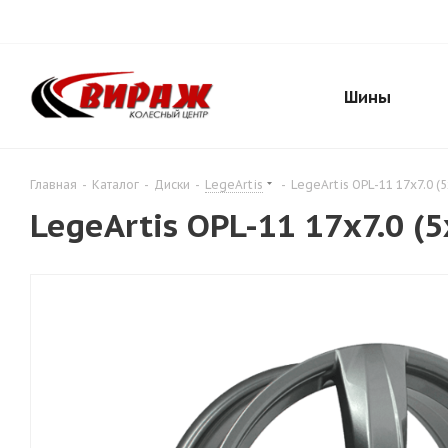
Шины
Главная
-
Каталог
-
Диски
-
LegeArtis
-
LegeArtis OPL-11 17x7.0 (
LegeArtis OPL-11 17x7.0 (