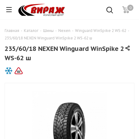
0
Главная
-
Каталог
-
Шины
-
Nexen
-
Winguard WinSpike 2 WS-62
-
235/60/18 NEXEN Winguard WinSpike 2 WS-62 ш
235/60/18 NEXEN Winguard WinSpike 2
WS-62 ш