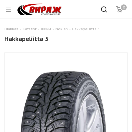
0
Главная
-
Каталог
-
Шины
-
Nokian
-
Hakkapeliitta 5
Hakkapeliitta 5