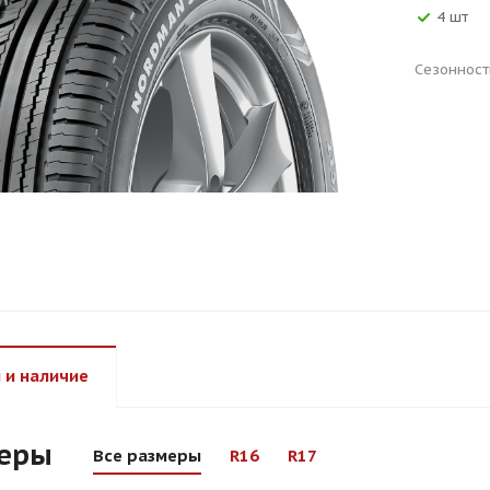
4 шт
Сезонност
 и наличие
еры
Все размеры
R16
R17