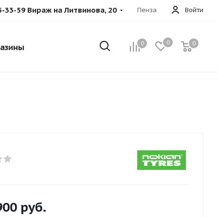
5-33-59 Вираж на Литвинова, 20
Пенза
Войти
0
0
0
азины
900
руб.