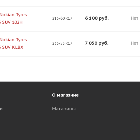
Nokian Tyres
6 100
руб.
Нет
215/60 R17
 SUV 102H
Nokian Tyres
7 050
руб.
Нет
235/55 R17
S SUV KLBX
О магазине
и
Магазины