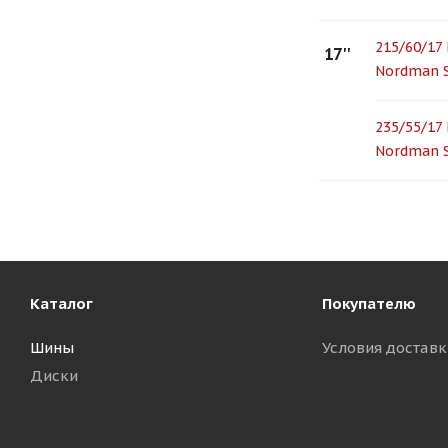
215/60/17 
17''
Nordman S
235/55/17 
Nordman 
Каталог
Покупателю
Шины
Условия доставк
Диски