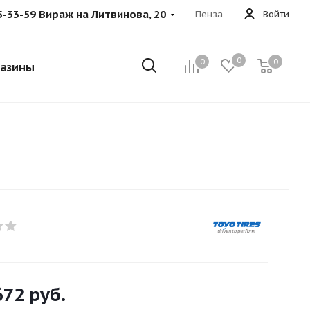
5-33-59 Вираж на Литвинова, 20
Пенза
Войти
0
0
0
азины
672
руб.