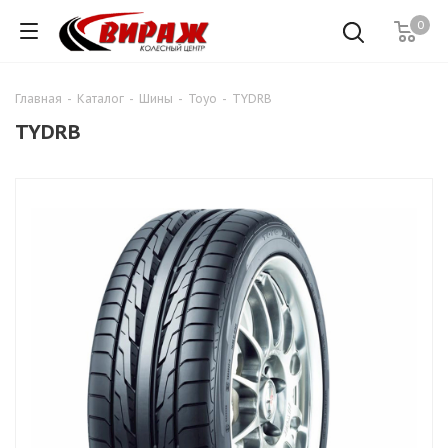
0
Главная
-
Каталог
-
Шины
-
Toyo
-
TYDRB
TYDRB