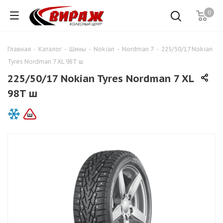
0
Главная
-
Каталог
-
Шины
-
Nokian
-
Nordman 7
-
225/50/17 Nokian
Tyres Nordman 7 XL 98T ш
225/50/17 Nokian Tyres Nordman 7 XL
98T ш